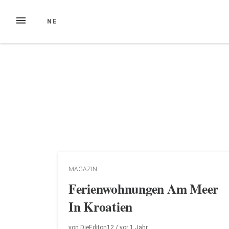
Zum
Inhalt
MENÜ
NE
springen
MAGAZIN
Ferienwohnungen Am Meer
In Kroatien
von
DieEditon12
/ vor
1 Jahr