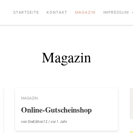
STARTSEITE
KONTAKT
MAGAZIN
IMPRESSUM
Magazin
Be
Älte
Beit
MAGAZIN
Online-Gutscheinshop
von
DieEditon12
/ vor
1 Jahr