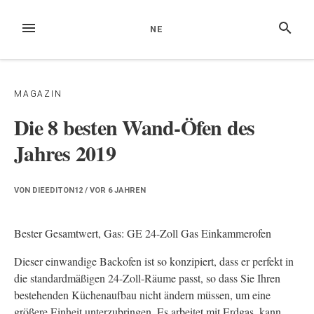
Zum
Inhalt
MENÜ
SUCHE
NE
springen
MAGAZIN
Die 8 besten Wand-Öfen des
Jahres 2019
VON
DIEEDITON12
/ VOR
6 JAHREN
Bester Gesamtwert, Gas: GE 24-Zoll Gas Einkammerofen
Dieser einwandige Backofen ist so konzipiert, dass er perfekt in
die standardmäßigen 24-Zoll-Räume passt, so dass Sie Ihren
bestehenden Küchenaufbau nicht ändern müssen, um eine
größere Einheit unterzubringen. Es arbeitet mit Erdgas, kann